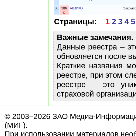
30
386
АКВИКО
Закрыто
Страницы:
1
2
3
4
5
Важные замечания.
Данные реестра – эт
обновляется после в
Краткие названия м
реестре, при этом сл
реестре – это уни
страховой организаци
© 2003–2026 ЗАО Медиа-Информаци
(МИГ).
При использовании материалов нео