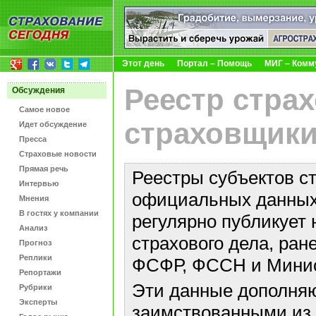
Этот день
Портал – Помощь
МИГ – Комм
Реестр стра
Обсуждения
Самое новое
страховщики
Идет обсуждение
Пресса
Страховые новости
Прямая речь
Реестры субъектов с
Интервью
официальных данных 
Мнения
В гостях у компании
регулярно публикует 
Анализ
страхового дела, ра
Прогноз
Реплики
ФСФР, ФССН и Минис
Репортажи
Эти данные дополняю
Рубрики
Эксперты
заимствованными из