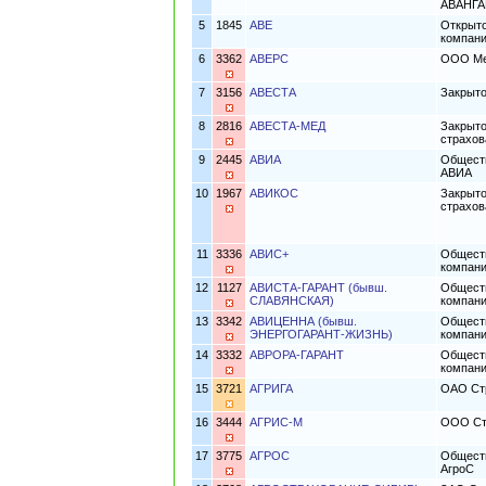
АВАНГА
5
1845
АВЕ
Открыто
компан
6
3362
АВЕРС
ООО Ме
7
3156
АВЕСТА
Закрыто
8
2816
АВЕСТА-МЕД
Закрыто
страхов
9
2445
АВИА
Обществ
АВИА
10
1967
АВИКОС
Закрыто
страхо
11
3336
АВИС+
Обществ
компани
12
1127
АВИСТА-ГАРАНТ (бывш.
Обществ
СЛАВЯНСКАЯ)
компани
13
3342
АВИЦЕННА (бывш.
Обществ
ЭНЕРГОГАРАНТ-ЖИЗНЬ)
компан
14
3332
АВРОРА-ГАРАНТ
Обществ
компани
15
3721
АГРИГА
ОАО Ст
16
3444
АГРИС-М
ООО Стр
17
3775
АГРОС
Обществ
АгроС