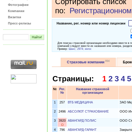
Сортировать список
Фотографии
по:
Регистрационном
Компании
Визитки
Пресс-релизы
Название, рег. номер или номер лицензии
Для поиска страховой организации необходимо ввести в 
компаний следует ввести их названия или номера, раздел
Пример:
Шанс; 2974; ингос
894
Страховые компании
Бро
Страницы:
1
2
3
4
5
№
Рег.
Название страховой
№
организации
1
257
ВТБ МЕДИЦИНА
ЗАО Мед
2
2496
АБСОЛЮТ СТРАХОВАНИЕ
ООО Ин
3
3920
АВАНГАРД ПОЛИС
ООО Стр
4
796
АВАНГАРД-ГАРАНТ
Закрыт