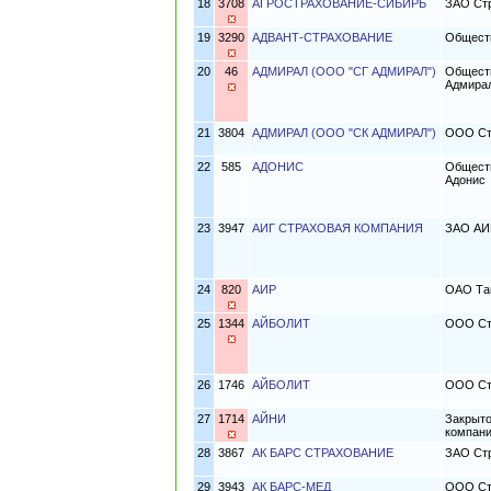
18
3708
АГРОСТРАХОВАНИЕ-СИБИРЬ
ЗАО Стр
19
3290
АДВАНТ-СТРАХОВАНИЕ
Обществ
20
46
АДМИРАЛ (ООО "СГ АДМИРАЛ")
Обществ
Адмира
21
3804
АДМИРАЛ (ООО "СК АДМИРАЛ")
ООО Ст
22
585
АДОНИС
Обществ
Адонис
23
3947
АИГ СТРАХОВАЯ КОМПАНИЯ
ЗАО АИГ
24
820
АИР
ОАО Там
25
1344
АЙБОЛИТ
ООО Ст
26
1746
АЙБОЛИТ
ООО Стр
27
1714
АЙНИ
Закрыто
компани
28
3867
АК БАРС СТРАХОВАНИЕ
ЗАО Стр
29
3943
АК БАРС-МЕД
ООО Ст