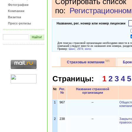
Сортировать список
Фотографии
по:
Регистрационном
Компании
Визитки
Пресс-релизы
Название, рег. номер или номер лицензии
Для поиска страховой организации необходимо ввести в 
компаний следует ввести их названия или номера, раздел
Пример:
Шанс; 2974; ингос
585
Страховые компании
Бро
Страницы:
1
2
3
4
5
№
Рег.
Название страховой
№
организации
1
967
–
Обществ
компани
2
238
–
Закрыто
правоох