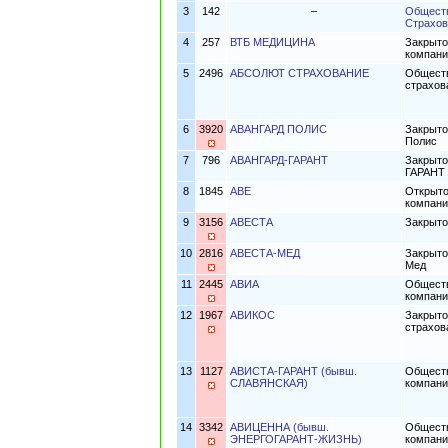
3
142
–
Обществ
Страхов
4
257
ВТБ МЕДИЦИНА
Закрыто
компани
5
2496
АБСОЛЮТ СТРАХОВАНИЕ
Обществ
страхов
6
3920
АВАНГАРД ПОЛИС
Закрыто
Полис
7
796
АВАНГАРД-ГАРАНТ
Закрыто
ГАРАНТ
8
1845
АВЕ
Открыто
компани
9
3156
АВЕСТА
Закрыто
10
2816
АВЕСТА-МЕД
Закрыто
Мед
11
2445
АВИА
Обществ
компан
12
1967
АВИКОС
Закрыто
страхо
13
1127
АВИСТА-ГАРАНТ (бывш.
Обществ
СЛАВЯНСКАЯ)
компан
14
3342
АВИЦЕННА (бывш.
Обществ
ЭНЕРГОГАРАНТ-ЖИЗНЬ)
компани