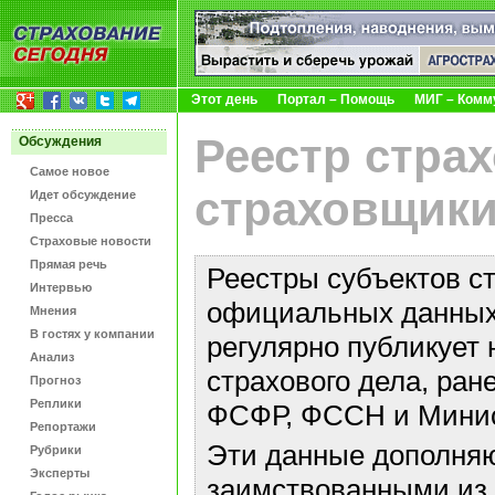
Этот день
Портал – Помощь
МИГ – Комм
Реестр стра
Обсуждения
Самое новое
страховщики
Идет обсуждение
Пресса
Страховые новости
Прямая речь
Реестры субъектов с
Интервью
официальных данных 
Мнения
В гостях у компании
регулярно публикует 
Анализ
страхового дела, ра
Прогноз
Реплики
ФСФР, ФССН и Минис
Репортажи
Эти данные дополняю
Рубрики
Эксперты
заимствованными из