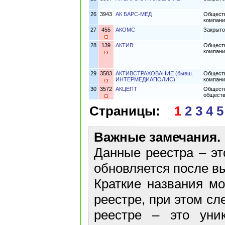
26
3943
АК БАРС-МЕД
Обществ
компани
27
455
АКОМС
Закрыто
28
139
АКТИВ
Обществ
компани
29
3583
АКТИВСТРАХОВАНИЕ (бывш.
Обществ
ИНТЕРМЕДИАПОЛИС)
компан
30
3572
АКЦЕПТ
Обществ
обществ
Страницы:
1
2
3
4
5
Важные замечания.
Данные реестра – эт
обновляется после в
Краткие названия м
реестре, при этом сл
реестре – это уни