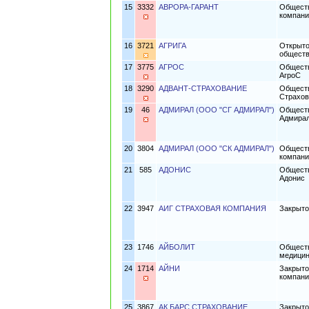
15
3332
АВРОРА-ГАРАНТ
Обществ
компан
16
3721
АГРИГА
Открыто
общест
17
3775
АГРОС
Обществ
АгроС
18
3290
АДВАНТ-СТРАХОВАНИЕ
Обществ
Страхов
19
46
АДМИРАЛ (ООО "СГ АДМИРАЛ")
Обществ
Адмира
20
3804
АДМИРАЛ (ООО "СК АДМИРАЛ")
Обществ
компани
21
585
АДОНИС
Обществ
Адонис
22
3947
АИГ СТРАХОВАЯ КОМПАНИЯ
Закрыто
23
1746
АЙБОЛИТ
Обществ
медицин
24
1714
АЙНИ
Закрыто
компани
25
3867
АК БАРС СТРАХОВАНИЕ
Закрыт