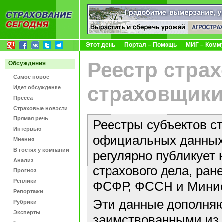
Этот день
Портал – Помощь
МИГ – Комм
Реестр стра
Обсуждения
Самое новое
страховщики
Идет обсуждение
Пресса
Страховые новости
Прямая речь
Реестры субъектов с
Интервью
официальных данных 
Мнения
В гостях у компании
регулярно публикует 
Анализ
страхового дела, ра
Прогноз
Реплики
ФСФР, ФССН и Минис
Репортажи
Эти данные дополняю
Рубрики
Эксперты
заимствованными из