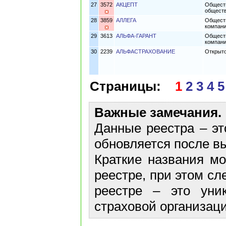
27
3572
АКЦЕПТ
Обществ
обществ
28
3859
АЛЛЕГА
Обществ
компани
29
3613
АЛЬФА-ГАРАНТ
Обществ
компани
30
2239
АЛЬФАСТРАХОВАНИЕ
Открыто
Страницы:
1
2
3
4
5
Важные замечания.
Данные реестра – эт
обновляется после в
Краткие названия м
реестре, при этом сл
реестре – это уни
страховой организаци