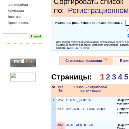
Сортировать список
Фотографии
по:
Регистрационном
Компании
Визитки
Пресс-релизы
Название, рег. номер или номер лицензии
Для поиска страховой организации необходимо ввести в 
компаний следует ввести их названия или номера, раздел
Пример:
Шанс; 2974; ингос
553
Страховые компании
Бро
Страницы:
1
2
3
4
5
№
Рег.
Название страховой
№
организации
1
257
ВТБ МЕДИЦИНА
Закрыто
компани
2
2496
АБСОЛЮТ СТРАХОВАНИЕ
Обществ
страхов
3
3920
АВАНГАРД ПОЛИС
Закрыто
Полис