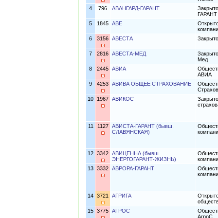
4
796
АВАНГАРД-ГАРАНТ
Закрыто
ГАРАНТ
5
1845
АВЕ
Открыто
компан
6
3156
АВЕСТА
Закрыто
7
2816
АВЕСТА-МЕД
Закрыто
Мед
8
2445
АВИА
Обществ
АВИА
9
4253
АВИВА ОБЩЕЕ СТРАХОВАНИЕ
Обществ
Страхо
10
1967
АВИКОС
Закрыто
страхо
11
1127
АВИСТА-ГАРАНТ (бывш.
Обществ
СЛАВЯНСКАЯ)
компан
12
3342
АВИЦЕННА (бывш.
Обществ
ЭНЕРГОГАРАНТ-ЖИЗНЬ)
компани
13
3332
АВРОРА-ГАРАНТ
Обществ
компан
14
3721
АГРИГА
Открыто
общест
15
3775
АГРОС
Обществ
АгроС