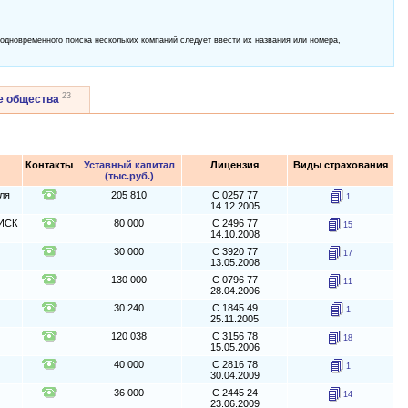
 одновременного поиска нескольких компаний следует ввести их названия или номера,
23
е общества
Контакты
Уставный капитал
Лицензия
Виды страхования
(тыс.руб.)
ля
205 810
С 0257 77
1
14.12.2005
 ИСК
80 000
С 2496 77
15
14.10.2008
30 000
С 3920 77
17
13.05.2008
130 000
С 0796 77
11
28.04.2006
30 240
С 1845 49
1
25.11.2005
120 038
С 3156 78
18
15.05.2006
40 000
С 2816 78
1
30.04.2009
36 000
С 2445 24
14
23.06.2009