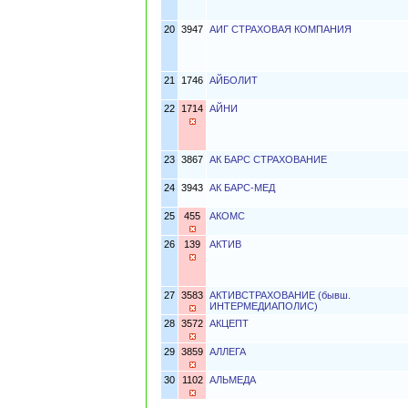
20
3947
АИГ СТРАХОВАЯ КОМПАНИЯ
21
1746
АЙБОЛИТ
22
1714
АЙНИ
23
3867
АК БАРС СТРАХОВАНИЕ
24
3943
АК БАРС-МЕД
25
455
АКОМС
26
139
АКТИВ
27
3583
АКТИВСТРАХОВАНИЕ (бывш.
ИНТЕРМЕДИАПОЛИС)
28
3572
АКЦЕПТ
29
3859
АЛЛЕГА
30
1102
АЛЬМЕДА