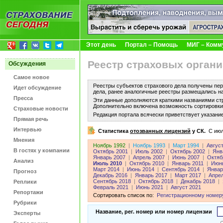
Этот день
Портал – Помощь
МИГ – Комм
Реестр страховых органи
Обсуждения
Самое новое
Реестры субъектов страхового дела получены пер
Идет обсуждение
дела, ранее аналогичные реестры размещались н
Пресса
Эти данные дополняются краткими названиями ст
Дополнительно включена возможность сортировки 
Страховые новости
Редакция портала всячески приветствует указани
Прямая речь
Интервью
Статистика
отозванных лицензий
у СК.
C июл
Мнения
Ноябрь 1992
|
Ноябрь 1993
|
Март 1994
|
Авгус
В гостях у компании
Октябрь 2001
|
Июль 2002
|
Октябрь 2002
|
Янв
Январь 2007
|
Апрель 2007
|
Июнь 2007
|
Октяб
Анализ
Июль 2010
|
Октябрь 2010
|
Январь 2011
|
Июнь
Март 2014
|
Июнь 2014
|
Сентябрь 2014
|
Январ
Прогноз
Декабрь 2016
|
Январь 2017
|
Март 2017
|
Апре
Сентябрь 2018
|
Октябрь 2018
|
Декабрь 2018
|
Реплики
Февраль 2021
|
Июнь 2021
|
Август 2021
Репортажи
Сортировать список по:
Регистрационному номер
Рубрики
Название, рег. номер или номер лицензии
Эксперты