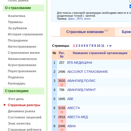
Голос рынка
О страховании
Для поиска страховой организации необходимо ввести в п
Аналитика
разделенные точкой с запятой.
Пример:
Шанс; 2974; ингос
Термины
За рубежом
637
Страховые компании
Бро
История страхования
Посредники
Страницы:
1
2
3
4
5
6
7
8
9
10
11
Автострахование
Страхование жизни
№
Рег.
Название страховой организации
№
Авиакосмическое
1
257
ВТБ МЕДИЦИНА
Агрострахование
Перестрахование
2
2496
АБСОЛЮТ СТРАХОВАНИЕ
Подписка
3
3920
АВАНГАРД ПОЛИС
Календарь
4
796
АВАНГАРД-ГАРАНТ
Страховщики
Этот день
5
1845
АВЕ
Страховые реестры
6
3156
АВЕСТА
Динамика рынка
7
2816
АВЕСТА-МЕД
Состояние лицензий
Знак качества
8
2445
АВИА
Страховые рейтинги