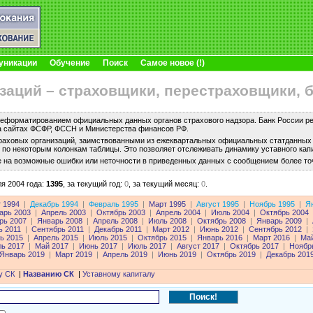
уникации
Обучение
Поиск
Самое новое (!)
заций – страховщики, перестраховщики, 
еформатированием официальных данных органов страхового надзора. Банк России рег
а сайтах ФСФР, ФССН и Министерства финансов РФ.
раховых организаций, заимствованными из ежеквартальных официальных статданных с
по некоторым колонкам таблицы. Это позволяет отслеживать динамику уставного капи
е на возможные ошибки или неточности в приведенных данных с сообщением более то
я 2004 года:
1395
,
за текущий год:
0
,
за текущий месяц:
0
.
т 1994
|
Декабрь 1994
|
Февраль 1995
|
Март 1995
|
Август 1995
|
Ноябрь 1995
|
Я
арь 2003
|
Апрель 2003
|
Октябрь 2003
|
Апрель 2004
|
Июль 2004
|
Октябрь 2004
рь 2007
|
Январь 2008
|
Апрель 2008
|
Июль 2008
|
Октябрь 2008
|
Январь 2009
|
 2011
|
Сентябрь 2011
|
Декабрь 2011
|
Март 2012
|
Июнь 2012
|
Сентябрь 2012
|
ь 2015
|
Апрель 2015
|
Июль 2015
|
Октябрь 2015
|
Январь 2016
|
Март 2016
|
Май
ль 2017
|
Май 2017
|
Июнь 2017
|
Июль 2017
|
Август 2017
|
Октябрь 2017
|
Ноябр
Январь 2019
|
Март 2019
|
Апрель 2019
|
Июнь 2019
|
Октябрь 2019
|
Декабрь 201
у СК
|
Названию СК
|
Уставному капиталу