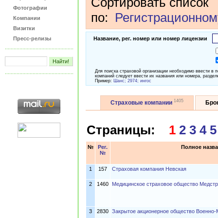
Сортировать список
Фотографии
по:
Регистрационном
Компании
Визитки
Пресс-релизы
Название, рег. номер или номер лицензии
Для поиска страховой организации необходимо ввести в 
компаний следует ввести их названия или номера, раздел
Пример:
Шанс; 2974; ингос
1405
Страховые компании
Бро
Страницы:
1
2
3
4
5
№
Рег.
Полное назва
№
1
157
Страховая компания Невская
2
1460
Медицинское страховое общество Медст
3
2830
Закрытое акционерное общество Военно-