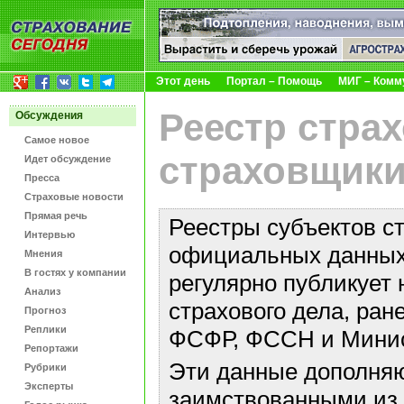
Этот день
Портал – Помощь
МИГ – Комм
Реестр стра
Обсуждения
Самое новое
страховщики
Идет обсуждение
Пресса
Страховые новости
Прямая речь
Реестры субъектов с
Интервью
официальных данных 
Мнения
В гостях у компании
регулярно публикует 
Анализ
страхового дела, ра
Прогноз
Реплики
ФСФР, ФССН и Минис
Репортажи
Эти данные дополняю
Рубрики
Эксперты
заимствованными из