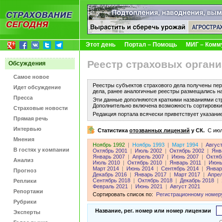
Этот день
Портал – Помощь
МИГ – Комм
Реестр страховых органи
Обсуждения
Самое новое
Реестры субъектов страхового дела получены пер
Идет обсуждение
дела, ранее аналогичные реестры размещались н
Пресса
Эти данные дополняются краткими названиями ст
Дополнительно включена возможность сортировки 
Страховые новости
Редакция портала всячески приветствует указани
Прямая речь
Интервью
Статистика
отозванных лицензий
у СК.
C июл
Мнения
Ноябрь 1992
|
Ноябрь 1993
|
Март 1994
|
Авгус
В гостях у компании
Октябрь 2001
|
Июль 2002
|
Октябрь 2002
|
Янв
Январь 2007
|
Апрель 2007
|
Июнь 2007
|
Октяб
Анализ
Июль 2010
|
Октябрь 2010
|
Январь 2011
|
Июнь
Март 2014
|
Июнь 2014
|
Сентябрь 2014
|
Январ
Прогноз
Декабрь 2016
|
Январь 2017
|
Март 2017
|
Апре
Сентябрь 2018
|
Октябрь 2018
|
Декабрь 2018
|
Реплики
Февраль 2021
|
Июнь 2021
|
Август 2021
Репортажи
Сортировать список по:
Регистрационному номер
Рубрики
Название, рег. номер или номер лицензии
Эксперты