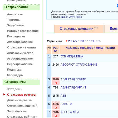
Голос рынка
О страховании
Для поиска страховой организации необходимо ввести в п
Аналитика
разделенные точкой с запятой.
Пример:
Шанс; 2974; ингос
Термины
За рубежом
445
Страховые компании
Бро
История страхования
Посредники
Страницы:
1
2
3
4
5
6
7
8
9
10
11
Автострахование
Страхование жизни
№
Рег.
Название страховой организации
№
Авиакосмическое
1
257
ВТБ МЕДИЦИНА
Агрострахование
Перестрахование
2
2496
АБСОЛЮТ СТРАХОВАНИЕ
Подписка
Календарь
3
3920
АВАНГАРД ПОЛИС
Страховщики
4
796
АВАНГАРД-ГАРАНТ
Этот день
Страховые реестры
5
1845
АВЕ
Динамика рынка
6
3156
АВЕСТА
Состояние лицензий
Знак качества
7
2816
АВЕСТА-МЕД
Страховые рейтинги