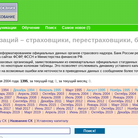
уникации
Обучение
Поиск
Самое новое (!)
заций – страховщики, перестраховщики, 
еформатированием официальных данных органов страхового надзора. Банк России рег
а сайтах ФСФР, ФССН и Министерства финансов РФ.
раховых организаций, заимствованными из ежеквартальных официальных статданных с
по некоторым колонкам таблицы. Это позволяет отслеживать динамику уставного капи
е на возможные ошибки или неточности в приведенных данных с сообщением более то
я 2004 года:
1395
,
за текущий год:
0
,
за текущий месяц:
0
.
т 1994
|
Декабрь 1994
|
Февраль 1995
|
Март 1995
|
Август 1995
|
Ноябрь 1995
|
Я
арь 2003
|
Апрель 2003
|
Октябрь 2003
|
Апрель 2004
|
Июль 2004
|
Октябрь 2004
рь 2007
|
Январь 2008
|
Апрель 2008
|
Июль 2008
|
Октябрь 2008
|
Январь 2009
|
 2011
|
Сентябрь 2011
|
Декабрь 2011
|
Март 2012
|
Июнь 2012
|
Сентябрь 2012
|
ь 2015
|
Апрель 2015
|
Июль 2015
|
Октябрь 2015
|
Январь 2016
|
Март 2016
|
Май
ль 2017
|
Май 2017
|
Июнь 2017
|
Июль 2017
|
Август 2017
|
Октябрь 2017
|
Ноябр
Январь 2019
|
Март 2019
|
Апрель 2019
|
Июнь 2019
|
Октябрь 2019
|
Декабрь 201
у СК
|
Названию СК
|
Уставному капиталу