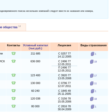
 одновременного поиска нескольких компаний следует ввести их названия или номера,
14
ые общества
Контакты
Уставный капитал
Лицензия
Виды страхования
(тыс.руб.)
ля
211 685
С 0257 77
1
14.12.2005
 ИСК
636 000
С 2496 77
19
12.05.2011
П 2496 77
12.05.2011
123 400
С 3920 77
17
13.05.2008
130 000
С 0796 77
11
12.07.2011
60 240
С 1845 49
1
25.11.2005
120 038
С 3156 78
18
15.05.2006
80 000
С 2816 78
1
30.04.2009