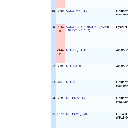
19
3999
АСКО-ЖИЗНЬ
Обществ
компан
20
2243
АСКО-СТРАХОВАНИЕ (бывш.
Публич
ЮЖУРАЛ-АСКО)
21
2144
АСКО-ЦЕНТР
Акционе
22
278
АСКОМЕД
Акцион
23
3767
АСКОР
Обществ
компан
24
758
АСТРА-МЕТАЛЛ
Обществ
медици
25
1372
АСТРАМЕД-МС
СТРАХ
(АКЦИ