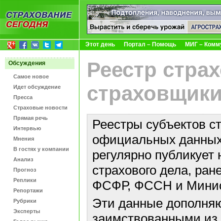
Этот день
Портал – Помощь
МИГ – Комм
Реестр стра
Обсуждения
Самое новое
страховщики
Идет обсуждение
Пресса
Страховые новости
Прямая речь
Реестры субъектов с
Интервью
официальных данных 
Мнения
В гостях у компании
регулярно публикует 
Анализ
страхового дела, ра
Прогноз
Реплики
ФСФР, ФССН и Минис
Репортажи
Эти данные дополняю
Рубрики
Эксперты
заимствованными из