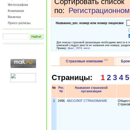
Сортировать список
Фотографии
по:
Регистрационном
Компании
Визитки
Пресс-релизы
Название, рег. номер или номер лицензии
Для поиска страховой организации необходимо ввести в 
компаний следует ввести их названия или номера, раздел
Пример:
Шанс; 2974; ингос
200
Страховые компании
Бро
Страницы:
1
2
3
4
5
№
Рег.
Название страховой
№
организации
1
2496
АБСОЛЮТ СТРАХОВАНИЕ
Обществ
Страхо