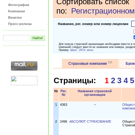
Сортировать список
Фотографии
по:
Регистрационном
Компании
Визитки
Пресс-релизы
Название, рег. номер или номер лицензии
Для поиска страховой организации необходимо ввести в 
компаний следует ввести их названия или номера, раздел
Пример:
Шанс; 2974; ингос
188
Страховые компании
Бро
Страницы:
1
2
3
4
5
№
Рег.
Название страховой
№
организации
1
4363
–
Обществ
компани
2
2496
АБСОЛЮТ СТРАХОВАНИЕ
Обществ
Страхо