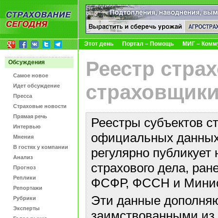
Этот день
Портал – Помощь
МИГ – Комм
Реестр стра
Обсуждения
Самое новое
страховщики
Идет обсуждение
Пресса
Страховые новости
Прямая речь
Реестры субъектов с
Интервью
официальных данных 
Мнения
В гостях у компании
регулярно публикует 
Анализ
страхового дела, ра
Прогноз
Реплики
ФСФР, ФССН и Минис
Репортажи
Эти данные дополняю
Рубрики
Эксперты
заимствованными из