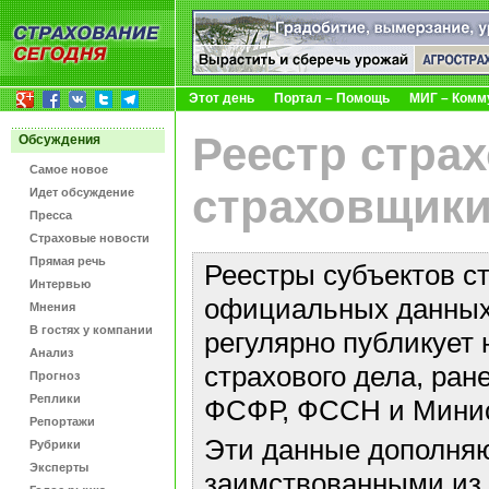
Этот день
Портал – Помощь
МИГ – Комм
Реестр стра
Обсуждения
Самое новое
страховщики
Идет обсуждение
Пресса
Страховые новости
Прямая речь
Реестры субъектов с
Интервью
официальных данных 
Мнения
В гостях у компании
регулярно публикует 
Анализ
страхового дела, ра
Прогноз
Реплики
ФСФР, ФССН и Минис
Репортажи
Эти данные дополняю
Рубрики
Эксперты
заимствованными из