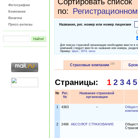
Сортировать список
Фотографии
по:
Регистрационном
Компании
Визитки
Пресс-релизы
Название, рег. номер или номер лицензии
Для поиска страховой организации необходимо ввести в 
компаний следует ввести их названия или номера, раздел
Пример:
Шанс; 2974; ингос
196
Страховые компании
Бро
Страницы:
1
2
3
4
5
№
Рег.
Название страховой
№
организации
1
4363
–
Обществ
компани
2
2496
АБСОЛЮТ СТРАХОВАНИЕ
Обществ
Страхо