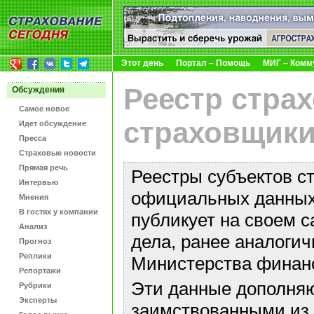
Этот день
Портал – Помощь
МИГ – Комм
Реестр стра
Обсуждения
Самое новое
страховщики
Идет обсуждение
Пресса
Страховые новости
Прямая речь
Реестры субъектов с
Интервью
официальных данных 
Мнения
В гостях у компании
публикует на своем с
Анализ
дела, ранее аналоги
Прогноз
Реплики
Министерства финан
Репортажи
Эти данные дополняю
Рубрики
Эксперты
заимствованными из