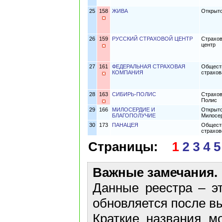
25
158
ЖИВА
Открыто
26
159
РУССКИЙ СТРАХОВОЙ ЦЕНТР
Страхов
центр
27
161
ФЕДЕРАЛЬНАЯ СТРАХОВАЯ
Обществ
КОМПАНИЯ
страхов
28
163
СИБИРЬ-ПОЛИС
Страхов
Полис
29
166
МИЛОСЕРДИЕ И
Открыто
БЛАГОПОЛУЧИЕ
Милосер
30
173
ПАНАЦЕЯ
Обществ
страхо
Страницы:
1
2
3
4
5
Важные замечания.
Данные реестра – эт
обновляется после в
Краткие названия м