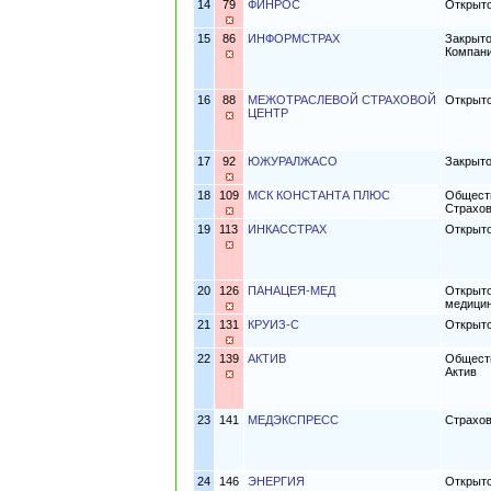
14
79
ФИНРОС
Открыт
15
86
ИНФОРМСТРАХ
Закрыто
Компан
16
88
МЕЖОТРАСЛЕВОЙ СТРАХОВОЙ
Открыто
ЦЕНТР
17
92
ЮЖУРАЛЖАСО
Закрыт
18
109
МСК КОНСТАНТА ПЛЮС
Обществ
Страхо
19
113
ИНКАССТРАХ
Открыто
20
126
ПАНАЦЕЯ-МЕД
Открыто
медици
21
131
КРУИЗ-С
Открыто
22
139
АКТИВ
Обществ
Актив
23
141
МЕДЭКСПРЕСС
Страхов
24
146
ЭНЕРГИЯ
Открыто