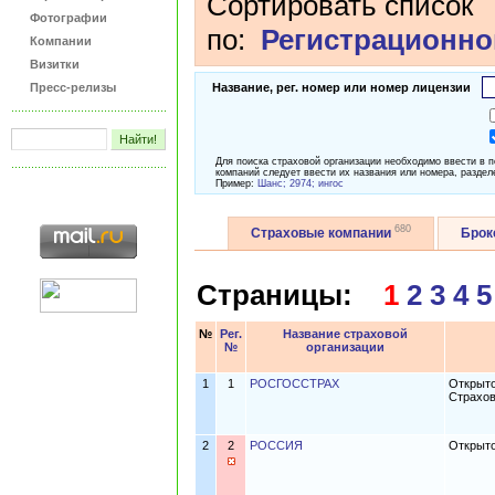
Сортировать список
Фотографии
по:
Регистрационно
Компании
Визитки
Пресс-релизы
Название, рег. номер или номер лицензии
Для поиска страховой организации необходимо ввести в 
компаний следует ввести их названия или номера, раздел
Пример:
Шанс; 2974; ингос
680
Страховые компании
Бро
Страницы:
1
2
3
4
5
№
Рег.
Название страховой
№
организации
1
1
РОСГОССТРАХ
Открыто
Страхов
2
2
РОССИЯ
Открыто