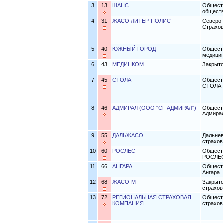
3
13
ШАНС
Обществ
общест
4
31
ЖАСО ЛИТЕР-ПОЛИС
Северо-
Страхов
5
40
ЮЖНЫЙ ГОРОД
Обществ
медицин
6
43
МЕДИНКОМ
Закрыто
7
45
СТОЛА
Обществ
СТОЛА
8
46
АДМИРАЛ (ООО "СГ АДМИРАЛ")
Обществ
Адмира
9
55
ДАЛЬЖАСО
Дальнев
страхо
10
60
РОСЛЕС
Обществ
РОСЛЕ
11
66
АНГАРА
Обществ
Ангара
12
68
ЖАСО-М
Закрыто
страхов
13
72
РЕГИОНАЛЬНАЯ СТРАХОВАЯ
Обществ
КОМПАНИЯ
страхов