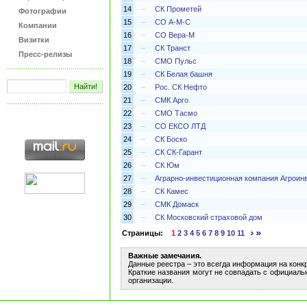
14
–
СК Прометей
Фотографии
15
–
СО А-М-С
Компании
16
–
СО Вера-М
Визитки
17
–
СК Транст
Пресс-релизы
18
–
СМО Пульс
19
–
СК Белая башня
20
–
Рос. СК Нефто
21
–
СМК Арго
22
–
СМО Тасмо
23
–
СО ЕКСО ЛТД
24
–
СК Боско
25
–
СК СК-Гарант
26
–
СК Юм
27
–
Аграрно-инвестиционная компания Агроин
28
–
СК Камес
29
–
СМК Домаск
30
–
СК Московский страховой дом
Страницы:
1
2
3
4
5
6
7
8
9
10
11
Важные замечания.
Данные реестра – это всегда информация на конк
Краткие названия могут не совпадать с официаль
организации.