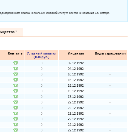
 одновременного поиска нескольких компаний следует ввести их названия или номера,
0
общества
Контакты
Уставный капитал
Лицензия
Виды страхования
(тыс.руб.)
0
02.12.1992
–
0
04.12.1992
–
0
10.12.1992
–
0
15.12.1992
–
0
15.12.1992
–
0
15.12.1992
–
0
17.12.1992
–
0
22.12.1992
–
0
22.12.1992
–
0
22.12.1992
–
0
22.12.1992
–
0
22.12.1992
–
0
22.12.1992
–