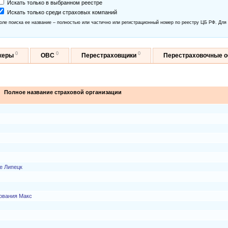
Искать только в выбранном реестре
Искать только среди страховых компаний
оле поиска ее название – полностью или частично или регистрационный номер по реестру ЦБ РФ. Для
0
0
0
керы
ОВС
Перестраховщики
Перестраховочные 
Полное название страховой организации
е Липецк
ования Макс