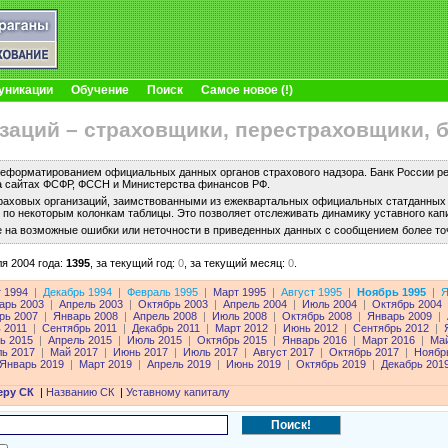
уникации
Обучение
Поиск
Самое новое (!)
заций – страховщики, перестраховщики, 
еформатированием официальных данных органов страхового надзора. Банк России рег
а сайтах ФСФР, ФССН и Министерства финансов РФ.
раховых организаций, заимствованными из ежеквартальных официальных статданных с
по некоторым колонкам таблицы. Это позволяет отслеживать динамику уставного капи
е на возможные ошибки или неточности в приведенных данных с сообщением более то
я 2004 года:
1395
,
за текущий год:
0
,
за текущий месяц:
0
.
т 1994
|
Декабрь 1994
|
Февраль 1995
|
Март 1995
|
Август 1995
|
Ноябрь 1995
|
Я
арь 2003
|
Апрель 2003
|
Октябрь 2003
|
Апрель 2004
|
Июль 2004
|
Октябрь 2004
рь 2007
|
Январь 2008
|
Апрель 2008
|
Июль 2008
|
Октябрь 2008
|
Январь 2009
|
 2011
|
Сентябрь 2011
|
Декабрь 2011
|
Март 2012
|
Июнь 2012
|
Сентябрь 2012
|
ь 2015
|
Апрель 2015
|
Июль 2015
|
Октябрь 2015
|
Январь 2016
|
Март 2016
|
Май
ль 2017
|
Май 2017
|
Июнь 2017
|
Июль 2017
|
Август 2017
|
Октябрь 2017
|
Ноябр
Январь 2019
|
Март 2019
|
Апрель 2019
|
Июнь 2019
|
Октябрь 2019
|
Декабрь 201
еру СК
|
Названию СК
|
Уставному капиталу