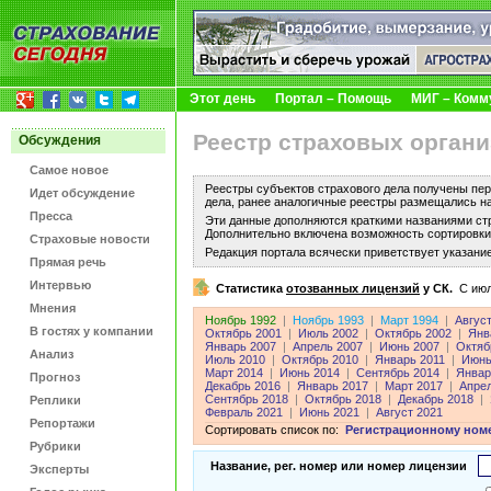
Этот день
Портал – Помощь
МИГ – Комм
Реестр страховых органи
Обсуждения
Самое новое
Реестры субъектов страхового дела получены пер
Идет обсуждение
дела, ранее аналогичные реестры размещались н
Пресса
Эти данные дополняются краткими названиями ст
Дополнительно включена возможность сортировки 
Страховые новости
Редакция портала всячески приветствует указани
Прямая речь
Интервью
Статистика
отозванных лицензий
у СК.
C июл
Мнения
Ноябрь 1992
|
Ноябрь 1993
|
Март 1994
|
Авгус
В гостях у компании
Октябрь 2001
|
Июль 2002
|
Октябрь 2002
|
Янв
Январь 2007
|
Апрель 2007
|
Июнь 2007
|
Октяб
Анализ
Июль 2010
|
Октябрь 2010
|
Январь 2011
|
Июнь
Март 2014
|
Июнь 2014
|
Сентябрь 2014
|
Январ
Прогноз
Декабрь 2016
|
Январь 2017
|
Март 2017
|
Апре
Сентябрь 2018
|
Октябрь 2018
|
Декабрь 2018
|
Реплики
Февраль 2021
|
Июнь 2021
|
Август 2021
Репортажи
Сортировать список по:
Регистрационному ном
Рубрики
Название, рег. номер или номер лицензии
Эксперты