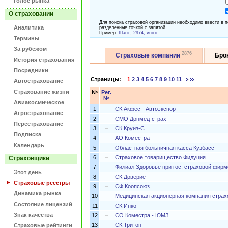
Голос рынка
О страховании
Для поиска страховой организации необходимо ввести в п
Аналитика
разделенные точкой с запятой.
Пример:
Шанс; 2974; ингос
Термины
За рубежом
2876
Страховые компании
Бро
История страхования
Посредники
Страницы:
1
2
3
4
5
6
7
8
9
10
11
Автострахование
Страхование жизни
№
Рег.
№
Авиакосмическое
1
–
СК Акфес - Автоэкспорт
Агрострахование
2
–
СМО Донмед-страх
Перестрахование
3
–
СК Круиз-С
Подписка
4
–
АО Коместра
Календарь
5
–
Областная больничная касса Кузбасс
6
–
Страховое товарищество Фидуция
Страховщики
7
–
Филиал Здоровье при гос. страховой фирм
Этот день
8
–
СК Доверие
Страховые реестры
9
–
СФ Коопсоюз
Динамика рынка
10
–
Медицинская акционерная компания страх
Состояние лицензий
11
–
СК Инко
Знак качества
12
–
СО Коместра - ЮМЗ
13
–
СК Тритон
Страховые рейтинги