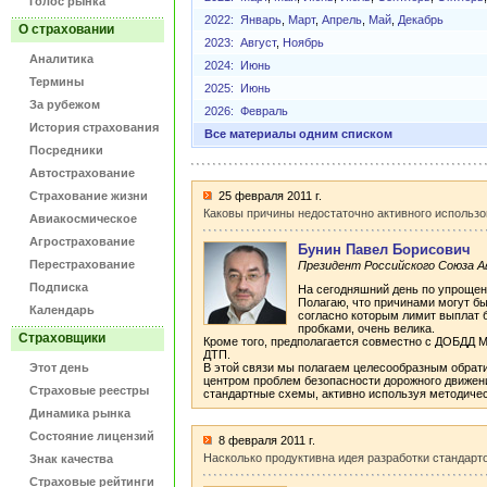
Голос рынка
2022:
Январь
,
Март
,
Апрель
,
Май
,
Декабрь
О страховании
2023:
Август
,
Ноябрь
Аналитика
2024:
Июнь
Термины
2025:
Июнь
За рубежом
2026:
Февраль
История страхования
Все материалы одним списком
Посредники
Автострахование
Страхование жизни
25 февраля 2011 г.
Каковы причины недостаточно активного исполь
Авиакосмическое
Агрострахование
Бунин Павел Борисович
Перестрахование
Президент Российского Союза 
Подписка
На сегодняшний день по упроще
Полагаю, что причинами могут бы
Календарь
согласно которым лимит выплат 
пробками, очень велика.
Страховщики
Кроме того, предполагается совместно с ДОБДД М
ДТП.
Этот день
В этой связи мы полагаем целесообразным обрат
центром проблем безопасности дорожного движени
Страховые реестры
стандартные схемы, активно используя методиче
Динамика рынка
Состояние лицензий
8 февраля 2011 г.
Насколько продуктивна идея разработки стандарт
Знак качества
Страховые рейтинги