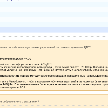
зования российскими водителями упрошенной системы оформления ДТП?
Автостраховщиков (РСА)
нной системе оформляется лишь 4 % ДТП.
ть как низкая информированность граждан, так и лимит выплат – 25 000 р. В настоящ
будет увеличен до 50 000 руб. Тем не менее, потребность в использовании упрощенн
ВД разработать единые методические рекомендации, направленные на повышение прав
иться в Минобрнауки, чтобы в программу обучения водителей в автошколах были вн
я МВД РФ. В экзаменационные билеты уже включена эта тема в форме задачи по приме
ские материалы РСА.
ов добровольного страхования?