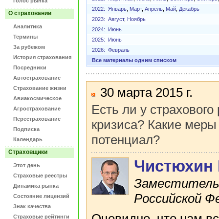
Голос рынка
2022:
Январь
,
Март
,
Апрель
,
Май
,
Декабрь
О страховании
2023:
Август
,
Ноябрь
Аналитика
2024:
Июнь
Термины
2025:
Июнь
За рубежом
2026:
Февраль
История страхования
Все материалы одним списком
Посредники
Автострахование
Страхование жизни
30 марта 2015 г.
Авиакосмическое
Есть ли у страхового
Агрострахование
Перестрахование
кризиса? Какие меры
Подписка
потенциал?
Календарь
Страховщики
Чистюхин
Этот день
Страховые реестры
Заместитель 
Динамика рынка
Российской Фе
Состояние лицензий
Знак качества
Очевидно, что нам в
Страховые рейтинги