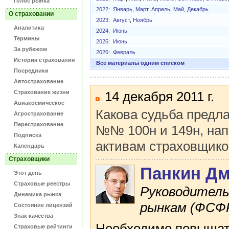
Голос рынка
2022:
Январь
,
Март
,
Апрель
,
Май
,
Декабрь
О страховании
2023:
Август
,
Ноябрь
Аналитика
2024:
Июнь
Термины
2025:
Июнь
За рубежом
2026:
Февраль
История страхования
Все материалы одним списком
Посредники
Автострахование
Страхование жизни
14 декабря 2011 г.
Авиакосмическое
Какова судьба предл
Агрострахование
Перестрахование
№№ 100н и 149н, нап
Подписка
активам страховщико
Календарь
Страховщики
Панкин Д
Этот день
Страховые реестры
Руководитель
Динамика рынка
рынкам (ФСФР 
Состояние лицензий
Знак качества
Необходимо повышать
Страховые рейтинги