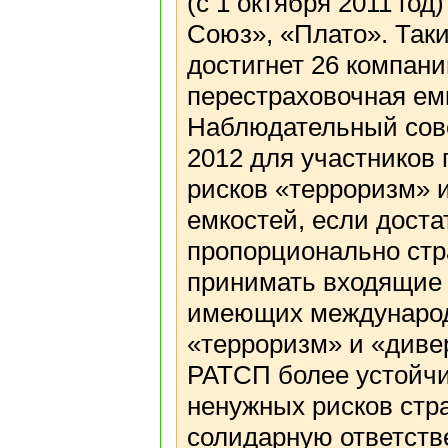
(с 1 октября 2011 год
Союз», «Плато». Таки
достигнет 26 компани
перестраховочная емк
Наблюдательный сове
2012 для участников
рисков «терроризм» 
емкостей, если доста
пропорционально стра
принимать входящие 
имеющих международ
«терроризм» и «диве
РАТСП более устойчи
ненужных рисков ст
солидарную ответств