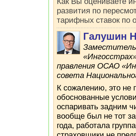
Как Вы оцениваете и
развития по пересмо
тарифных ставок по 
Галушин 
Заместитель
«Ингосстрах»
правления ОСАО «Ин
совета Национально
К сожалению, это не 
обоснованные услов
оспаривать задним чи
вообще был не тот за
года, работала групп
страховщики не предп