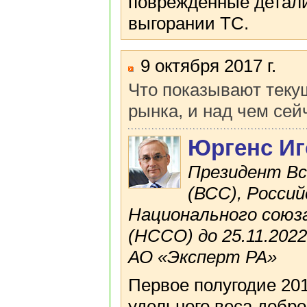
поврежденные детали
выгорании ТС.
9 октября 2017 г.
Что показывают теку
рынка, и над чем сей
Юргенс И
Президент Вс
(ВСС), Росси
Национального сою
(НССО) до 25.11.202
АО «Эксперт РА»
Первое полугодие 20
удельного веса добр