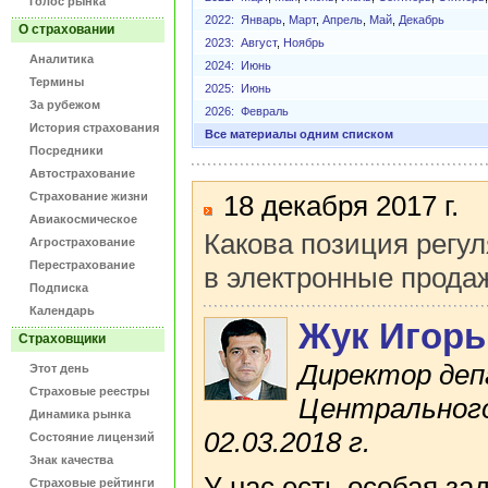
Голос рынка
2022:
Январь
,
Март
,
Апрель
,
Май
,
Декабрь
О страховании
2023:
Август
,
Ноябрь
Аналитика
2024:
Июнь
Термины
2025:
Июнь
За рубежом
2026:
Февраль
История страхования
Все материалы одним списком
Посредники
Автострахование
Страхование жизни
18 декабря 2017 г.
Авиакосмическое
Какова позиция регул
Агрострахование
Перестрахование
в электронные прода
Подписка
Календарь
Жук Игорь
Страховщики
Директор деп
Этот день
Страховые реестры
Центрального
Динамика рынка
02.03.2018 г.
Состояние лицензий
Знак качества
У нас есть особая за
Страховые рейтинги