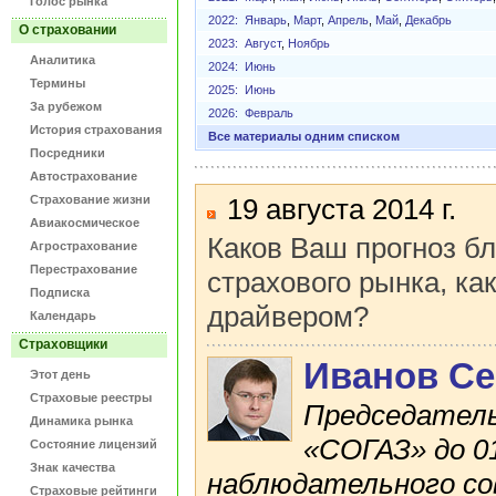
Голос рынка
2022:
Январь
,
Март
,
Апрель
,
Май
,
Декабрь
О страховании
2023:
Август
,
Ноябрь
Аналитика
2024:
Июнь
Термины
2025:
Июнь
За рубежом
2026:
Февраль
История страхования
Все материалы одним списком
Посредники
Автострахование
Страхование жизни
19 августа 2014 г.
Авиакосмическое
Каков Ваш прогноз б
Агрострахование
Перестрахование
страхового рынка, ка
Подписка
драйвером?
Календарь
Страховщики
Иванов Се
Этот день
Страховые реестры
Председатель
Динамика рынка
«СОГАЗ» до 01
Состояние лицензий
Знак качества
наблюдательного со
Страховые рейтинги